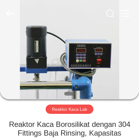
Nantong
Sanjing
Chemglass
Co.,Ltd.
All
Rights
Reserved.
RUMAH
PRODUK
TENTANG
KAMI
TUR
PABRIK
Reaktor Kaca Lab
Reaktor Kaca Borosilikat dengan 304
KONTROL
Fittings Baja Rinsing, Kapasitas