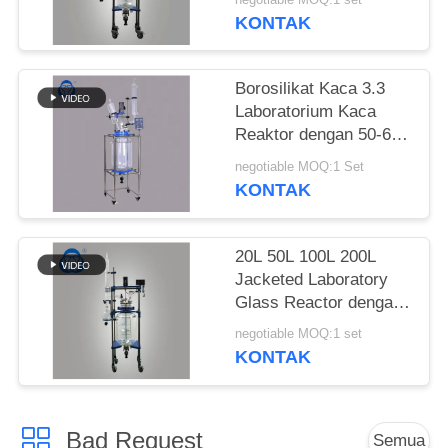
KONTAK
Borosilikat Kaca 3.3
Laboratorium Kaca
Reaktor dengan 50-600
RPM dan 0.098 MPa
negotiable MOQ:1 Set
vakum untuk aplikasi
KONTAK
kimia
20L 50L 100L 200L
Jacketed Laboratory
Glass Reactor dengan
Borosilicate 3.3 Kaca
negotiable MOQ:1 set
dan 304 rangka
KONTAK
stainless steel untuk
distilasi alkohol
Bad Request
Semua