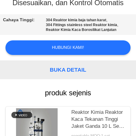
KUALITAS
Disesuaikan, dan Kontrol Otomatis
HUBUNGI
Cahaya Tinggi:
,
304 Reaktor kimia baja tahan karat
,
304 Fittings stainless steel Reaktor kimia
KAMI
Reaktor Kimia Kaca Borosilikat Lanjutan
HUBUNGI KAMI!
BERITA
PERMINTAAN
BUKA DETAIL
PENAWARAN
produk sejenis
SITEMAP
Reaktor Kimia Reaktor
KEBIJAKAN
Kaca Tekanan Tinggi
PRIVASI
Jaket Ganda 10 L Semi
Otomatis
negotiable MOQ:1 set