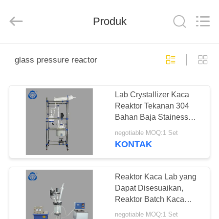
Nantong
Sanjing
Chemglass
Produk
Co.,Ltd.
All
Rights
Reserved.
RUMAH
glass pressure reactor
PRODUK
Lab Crystallizer Kaca
Reaktor Tekanan 304
TENTANG
Bahan Baja Stainess
KAMI
Nyaman
negotiable MOQ:1 Set
KONTAK
TUR
PABRIK
Reaktor Kaca Lab yang
Dapat Disesuaikan,
Reaktor Batch Kaca
KONTROL
Tunggal
negotiable MOQ:1 Set