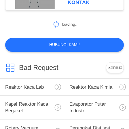
KONTAK
loading...
HUBUNGI KAMI!
Bad Request
Semua
Reaktor Kaca Lab
Reaktor Kaca Kimia
Kapal Reaktor Kaca
Evaporator Putar
Berjaket
Industri
Rotary Vacuum
Perangkat Distilasi