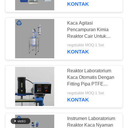
KUALITAS
KONTAK
HUBUNGI
Kaca Agitasi
KAMI
Pencampuran Kimia
Reaktor Cair Untuk
Laboratorium Kimia
BERITA
negotiable MOQ:1 Set
KONTAK
PERMINTAAN
Reaktor Laboratorium
PENAWARAN
Kaca Otomatis Dengan
Fitting Pipa PTFE
Disesuaikan
SITEMAP
negotiable MOQ:1 Set
KONTAK
KEBIJAKAN
PRIVASI
Instrumen Laboratorium
Reaktor Kaca Nyaman