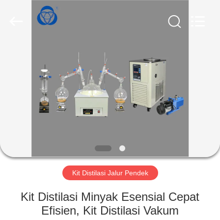
Nantong
Sanjing
Chemglass
Co.,Ltd.
All
Rights
Reserved.
RUMAH
PRODUK
TENTANG
KAMI
TUR
PABRIK
Kit Distilasi Jalur Pendek
Kit Distilasi Minyak Esensial Cepat
KONTROL
Efisien, Kit Distilasi Vakum