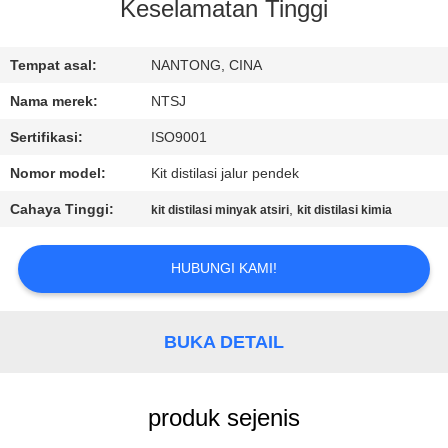
KUALITAS
Keselamatan Tinggi
HUBUNGI
Tempat asal:
NANTONG, CINA
KAMI
Nama merek:
NTSJ
Sertifikasi:
ISO9001
BERITA
Nomor model:
Kit distilasi jalur pendek
Cahaya Tinggi:
,
kit distilasi minyak atsiri
kit distilasi kimia
PERMINTAAN
PENAWARAN
HUBUNGI KAMI!
SITEMAP
BUKA DETAIL
KEBIJAKAN
produk sejenis
PRIVASI